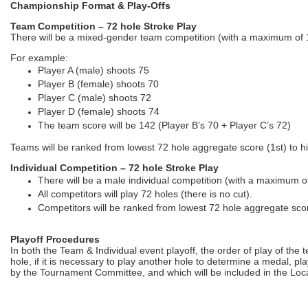
Championship Format & Play-Offs
Team Competition – 72 hole Stroke Play
There will be a mixed-gender team competition (with a maximum of 13
For example:
Player A (male) shoots 75
Player B (female) shoots 70
Player C (male) shoots 72
Player D (female) shoots 74
The team score will be 142 (Player B’s 70 + Player C’s 72)
Teams will be ranked from lowest 72 hole aggregate score (1st) to hi
Individual Competition – 72 hole Stroke Play
There will be a male individual competition (with a maximum 
All competitors will play 72 holes (there is no cut).
Competitors will be ranked from lowest 72 hole aggregate scor
Playoff Procedures
In both the Team & Individual event playoff, the order of play of the 
hole, if it is necessary to play another hole to determine a medal, 
by the Tournament Committee, and which will be included in the Local