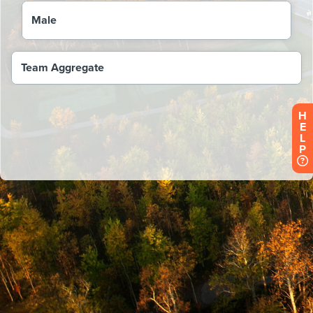
H
E
L
P